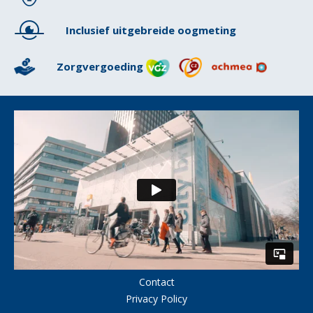
Inclusief uitgebreide oogmeting
Zorgvergoeding
CITY LENS
Home
Contactlenzen
Eye Society
Myopie management
Thuisbezorgen
Declaratieservice
Over ons
Contact
Privacy Policy